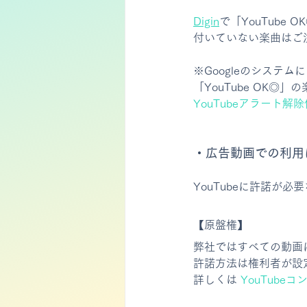
Digin
で「YouTub
付いていない楽曲はご
※Googleのシステ
「YouTube OK
YouTubeアラート解
・広告動画での利用
YouTubeに許諾が
【原盤権】
弊社ではすべての動画
許諾方法は権利者が設
詳しくは 
YouTubeコ