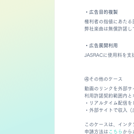
・広告目的複製
権利者の指値にあたる
弊社楽曲は無償許諾して
・広告展開利用
JASRACに使用料を
④その他のケース
動画のリンクを外部サ
利用許諾契約範囲内と
・リアルタイム配信を
・外部サイトで収入（
このケースは、インタ
申請方法は
こちら
から