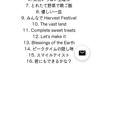
7. とれたて野菜で晩ご飯
8. 優しい一皿
9. みんなで Harvest Festival
10. The vast land
11. Complete sweet treats
12. Let’s make it
13. Blessings of the Earth
14. ピークタイムの隠し味
15. スマイルテイスト
16. 君にもできるかな？
17. 青空クッキング
18. デリバリーでいいんじゃない？
20. ごはんの時間だよ
21. Afternoon Melody
22. 語らうサンセットビーチ
23. しあわせなマイホーム
24. うさぎさんのデコ弁
25. ホームシアターとハンバーガー
26. お母さん！おかわり！
27. Time of calm