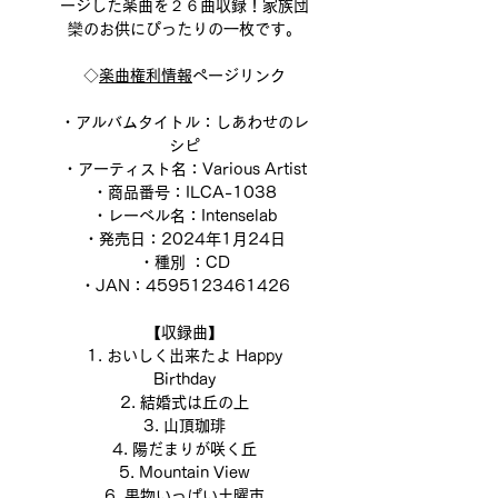
ージした楽曲を２６曲収録！家族団
欒のお供にぴったりの一枚です。
◇
楽曲権利情報
ページリンク
・アルバムタイトル：しあわせのレ
シピ
・アーティスト名：Various Artist
・商品番号：ILCA-1038
・レーベル名：Intenselab
・発売日：2024年1月24日
・種別 ：CD
・JAN：4595123461426
【収録曲】
1. おいしく出来たよ Happy
Birthday
2. 結婚式は丘の上
3. 山頂珈琲
4. 陽だまりが咲く丘
5. Mountain View
6. 果物いっぱい土曜市