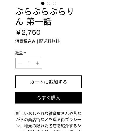
ぶらぶらぶらり
ん 第一話
価
￥2,750
格
消費税込み
|
配送料無料
数量
*
カートに追加する
今すぐ購入
新しいおしゃれな雑貨屋さんや昔な
がらの商店街などを巡る街ブラシー
ン、地元の隠れた名店を紹介するシ