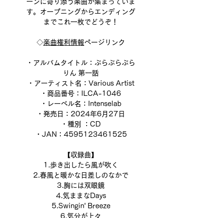
ーンに寄り添う楽曲が集まっていま
す。オープニングからエンディング
までこれ一枚でどうぞ！
◇
楽曲権利情報
ページリンク
・アルバムタイトル：ぶらぶらぶら
りん 第一話
・アーティスト名：Various Artist
・商品番号：ILCA-1046
・レーベル名：Intenselab
・発売日：2024年6月27日
・種別 ：CD
・JAN：4595123461525
【収録曲】
1.歩き出したら風が吹く
2.春風と暖かな日差しのなかで
3.胸には双眼鏡
4.気ままなDays
5.Swingin' Breeze
6.気分が上々