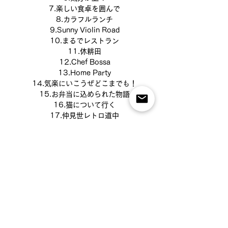
7.楽しい食卓を囲んで
8.カラフルランチ
9.Sunny Violin Road
10.まるでレストラン
11.休耕田
12.Chef Bossa
13.Home Party
14.気楽にいこうぜどこまでも！
15.お弁当に込められた物語
16.猫について行く
17.仲見世レトロ道中
18.コッペパン
19.六月の花屋
20.Chopsticks Street
21.Azarashi Lagoon
22.Morning Stroll
23.
紙ふうせんと金平糖
24.Spirit's Violin
25.
ノスタルジアの光
26.
帰り道と足跡
27.
街はもうすぐ