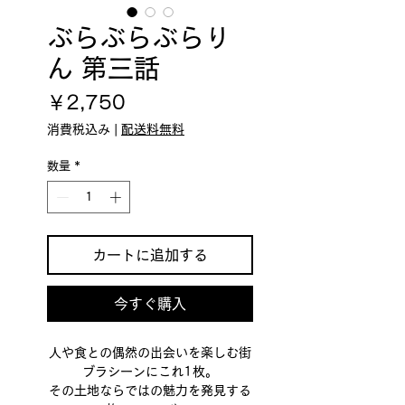
ぶらぶらぶらり
ん 第三話
価
￥2,750
格
消費税込み
|
配送料無料
数量
*
カートに追加する
今すぐ購入
人や食との偶然の出会いを楽しむ街
ブラシーンにこれ1枚。
その土地ならではの魅力を発見する