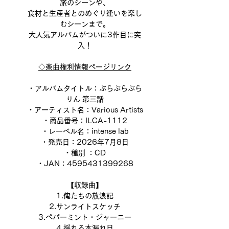
旅のシーンや、
食材と生産者とのめぐり逢いを楽し
むシーンまで。
大人気アルバムがついに3作目に突
入！
◇楽曲権利情報ページリンク
・アルバムタイトル：ぶらぶらぶら
りん 第三話
・アーティスト名：Various Artists
・商品番号：ILCA-1112
・レーベル名：intense lab
・発売日：2026年7月8日
・種別 ：CD
・JAN：4595431399268
【収録曲】
1.俺たちの放浪記
2.サンライトスケッチ
3.ペパーミント・ジャーニー
4.揺れる木漏れ日