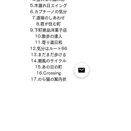
5.木漏れ日スイング
6.カプチーノの気分
7.道端のしあわせ
8.君が住む町
9.下町絶品洋菓子店
10.散歩の達人
11.寄り道日和
12.気分はルート66
13.まだまだ歩ける
14.潮風のサイクル
15.あの日の町
16.Crossing
17.のら猫の案内状
18.陽だまりのポケット
19.Sunnyway!
20.とれたてファームセッション
21.おいしい魔法
22.Enjoy the Afternoon
23.パンもってハンモック
24.メロンソーダのさくらんぼ
25.Spring String Swung