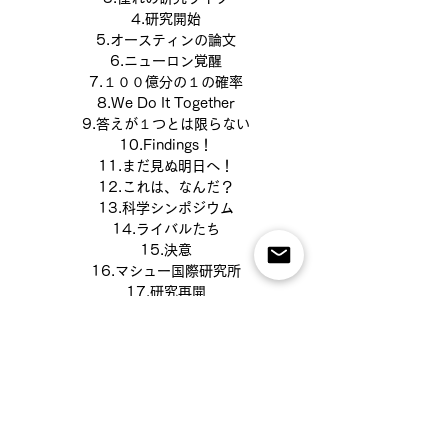
4.研究開始
5.オースティンの論文
6.ニューロン覚醒
7.１００億分の１の確率
8.We Do It Together
9.答えが１つとは限らない
10.Findings
！
11.まだ見ぬ明日へ！
12.これは、なんだ？
13.科学シンポジウム
14.ライバルたち
15.決意
16.マシュー国際研究所
17.研究再開
18.トライ！
19.立ちはだかる壁
20.
ニューロン覚醒2
21
これは、世界が変わるかもしれ
ない！？
22.
ラストスパート
23.
消えた論文