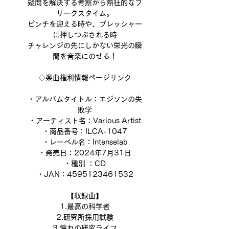
疑問を解決する考察から熱狂的なフ
リークスタイム。
ピンチを迎える時や、プレッシャー
に押しつぶされる時
チャレンジの先にしかない栄光の瞬
間を音楽にのせる！
◇
楽曲権利情報
ページリンク
・アルバムタイトル：エジソンの失
敗学
・アーティスト名：Various Artist
・商品番号：ILCA-1047
・レーベル名：Intenselab
・発売日：2024年7月31日
・種別 ：CD
・JAN：4595123461532
【収録曲】
1.最高の科学者
2.研究所採用試験
3.憧れの研究ライフ