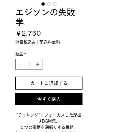
エジソンの失敗
学
価
￥2,750
格
消費税込み
|
配送料無料
数量
*
カートに追加する
今すぐ購入
“チャレンジ“にフォーカスした深掘
りBGM集。
１つの事柄を深掘りする番組。