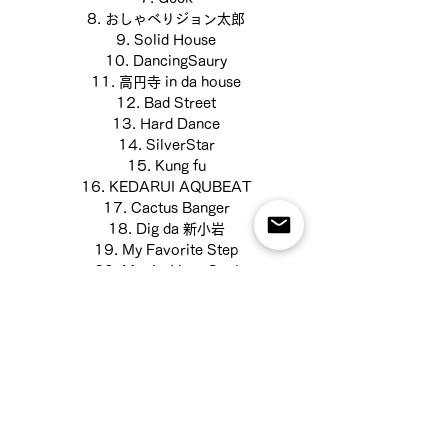
8.
おしゃべりジョン太郎
9. Solid House
10. DancingSaury
11.
高円寺 in da house
12. Bad Street
13. Hard Dance
14. SilverStar
15. Kung fu
16. KEDARUI AQUBEAT
17. Cactus Banger
18. Dig da
新小岩
19. My Favorite Step
20. Movin’ Your Soul
21. Eternity Chillin
22.
代官山 chilling
23.
白金New jack
24. Verreaux's sifaka
25. CoBeach
26. La-Di-Daddy
27. Not Ready For Boogie
28. Kick the 60's