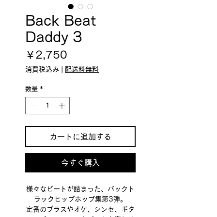
Back Beat
Daddy 3
価
￥2,750
格
消費税込み
|
配送料無料
数量
*
カートに追加する
今すぐ購入
様々なビートが詰まった、バックト
ラックヒップホップ集第3弾。
定番のブラスやオケ、シンセ、ギタ