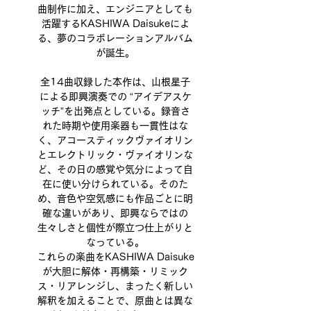
曲制作に加え、エンジニアとしても
活躍するKASHIWA Daisukeによ
る、夢のコラボレーションアルバム
が誕生。
全14曲収録した本作は、山根星子
による即興演奏での “アイデアスケ
ッチ”を出発点としている。録音さ
れた時期や使用楽器も一貫性はな
く、アコースティックヴァイオリン
とエレクトリック・ヴァイオリンな
ど、その日の感覚や気分によって自
在に使い分けられている。そのた
め、音色や空気感にも作品ごとに明
確な違いがあり、即興ならではの
生々しさと個性が際立つ仕上がりと
なっている。
これらの楽曲をKASHIWA Daisuke
が大胆に解体・再構築・リミック
ス・リアレンジし、まったく新しい
解釈を加えることで、原曲とは異な