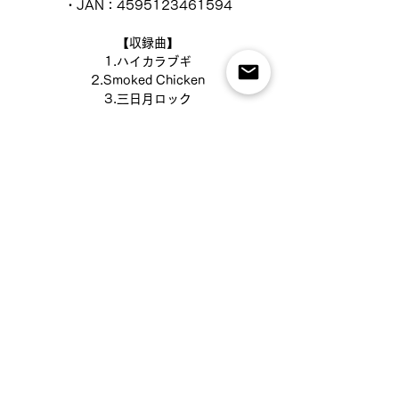
・JAN：4595123461594
【収録曲】
1.ハイカラブギ
2.Smoked Chicken
3.三日月ロック
4.みどり滴る散歩道
5.いいことあるさ
6.Remember CUBA
7.波の綾
8.エスメラルダの午後に
9.それでも春を待ちわびて
10.希望の丘
11.ポートアイランド