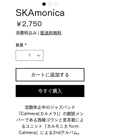
SKAmonica
価
￥2,750
格
消費税込み
|
配送料無料
数量
*
カートに追加する
今すぐ購入
活動休止中のジャズバンド
「Calmera(カルメラ)」の創設メン
バーである西崎ゴウシと宮本敦によ
るユニット『カルモニカ form
Calmera』による2ndアルバム。