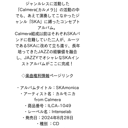
ジャンルレスに活動した
「Calmera(カルメラ)」の活動の中
でも、あえて演奏してこなかったジ
ャンル「SKA」に縛ったコンセプト
アルバム。
Calmera結成以前はそれぞれSKAバ
ンドに在籍していた二人が、ルーツ
であるSKAに改めて立ち還り、長年
培ってきたJAZZの経験値を融合
し、JAZZYでオシャレなSKAイン
ストアルバムがここに完成！
◇
楽曲権利情報
ページリンク
・アルバムタイトル：SKAmonica
・アーティスト名：カルモニカ
from Calmera
・商品番号：ILCA-1049
・レーベル名：Intenselab
・発売日：2024年8月28日
・種別 ：CD