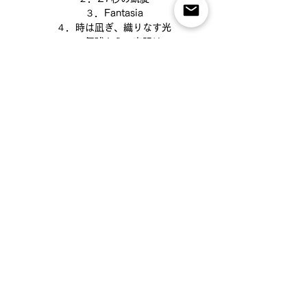
３．Fantasia
４．時は凪ぎ、織りなす光
５．気球からの夜明け
６．Intermezzo
７．Bon Voyage
８．響きの落とし物
９．漂流する調べ
１０．Valor 勇気ある者
１１．Next Chapter
利用規約