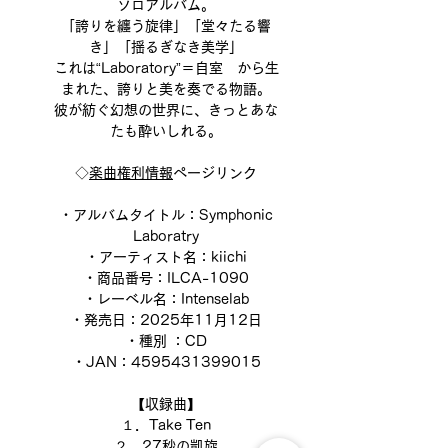
ソロアルバム。
「誇りを纏う旋律」「堂々たる響
き」「揺るぎなき美学」
これは“Laboratory”＝自室 から生
まれた、誇りと美を奏でる物語。
彼が紡ぐ幻想の世界に、きっとあな
たも酔いしれる。
◇
楽曲権利情報
ページリンク
・アルバムタイトル：Symphonic
Laboratry
・アーティスト名：kiichi
・商品番号：ILCA-1090
・レーベル名：Intenselab
・発売日：2025年11月12日
・種別 ：CD
・JAN：4595431399015
【収録曲】
１．Take Ten
２．27秒の凱旋