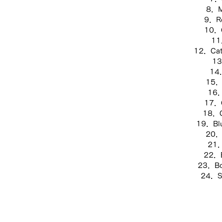
8
．M
9
．Ro
10
．
11
12
．Cat
13
14
15
．
16
．
17
．
18
．C
19
．Blu
20
．
21
．
22
．B
23
．Bo
24
．St