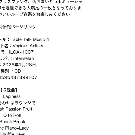
ラスファンク、落ち着いたLofiミュージッ
Mを堪能できる大満足の一枚となっておりま
地いいループ音楽をお楽しみください！
利情報
ページリンク
Table Talk Music 4
：Various Artists
号：ILCA-1097
名：intenselab
2026年1月28日
種別 ：CD
595431399107
【収録曲】
.
Lapiness
合わせはラウンジで
h Passion Fruit
．Q to Roll
Snack Break
e Piano-Lady
Shuffle Keys