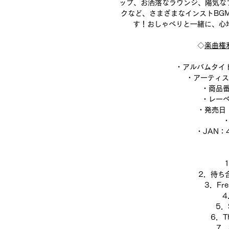
ップ、お洒落なラウンジ、陽気なブ
クなど、さまざまなインストBG
す！おしゃべりと一緒に、心
◇
楽曲権
・アルバムタイトル：
・アーティスト名
・商品番
・レーベル
・発売日：
・
・JAN：4
1
2
．待ち
3
．Fres
4
5
．
6
．Th
7
．