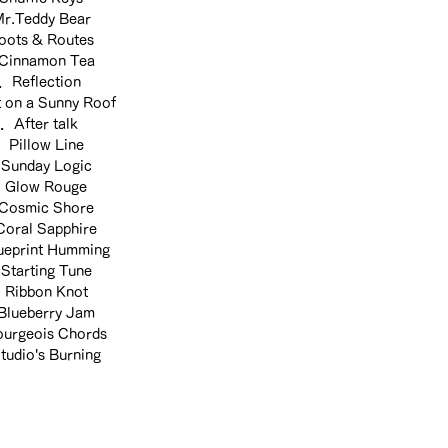
r.Teddy Bear
ots & Routes
Cinnamon Tea
．Reflection
 on a Sunny Roof
．After talk
．Pillow Line
Sunday Logic
Glow Rouge
Cosmic Shore
oral Sapphire
eprint Humming
Starting Tune
Ribbon Knot
lueberry Jam
urgeois Chords
udio's Burning