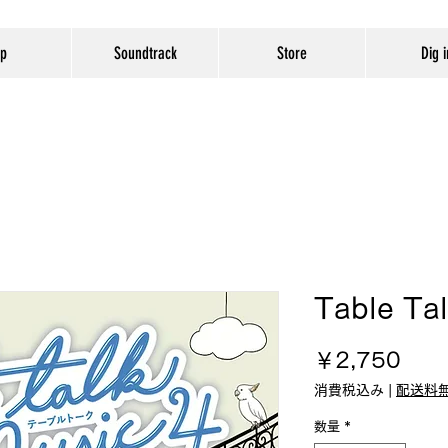
op
Soundtrack
Store
Dig i
Table Ta
価
￥2,750
格
消費税込み
|
配送料
数量
*