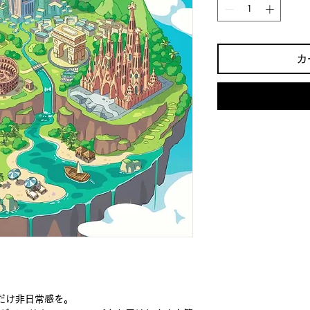
カ
だけ非日常感を。