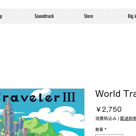
op
Soundtrack
Store
Dig i
World Tr
価
￥2,750
格
消費税込み
|
配送料
数量
*