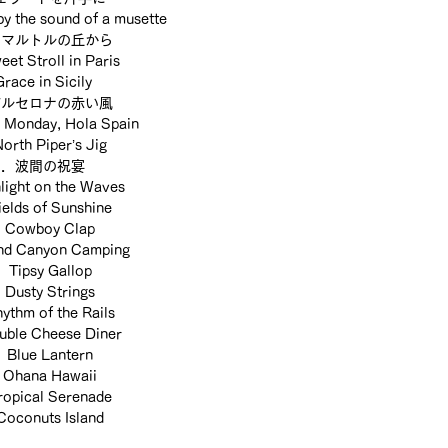
 the sound of a musette
ンマルトルの丘から
t Stroll in Paris
ace in Sicily
バルセロナの赤い風
Monday, Hola Spain
th Piper’s Jig
３．波間の祝宴
ght on the Waves
lds of Sunshine
Cowboy Clap
 Canyon Camping
ipsy Gallop
usty Strings
hm of the Rails
le Cheese Diner
lue Lantern
hana Hawaii
pical Serenade
conuts Island