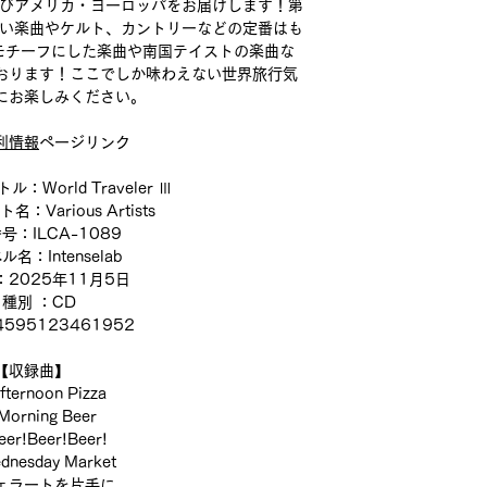
再びアメリカ・ヨーロッパをお届けします！第
しい楽曲やケルト、カントリーなどの定番はも
モチーフにした楽曲や南国テイストの楽曲な
おります！ここでしか味わえない世界旅行気
にお楽しみください。
利情報
ページリンク
World Traveler Ⅲ
：Various Artists
号：ILCA-1089
名：Intenselab
2025年11月5日
種別 ：CD
595123461952
【収録曲】
ternoon Pizza
orning Beer
er!Beer!Beer!
nesday Market
ェラートを片手に