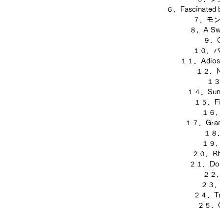
６．Fascinated by
７．モ
８，A Swee
９．Gr
１０．
１１．Adios 
１２．Nor
１
１４．Sunli
１５．Fie
１６．
１７．Grand
１８．T
１９．D
２０．Rhyt
２１．Doub
２２．B
２３．O
２４．Tro
２５．Co