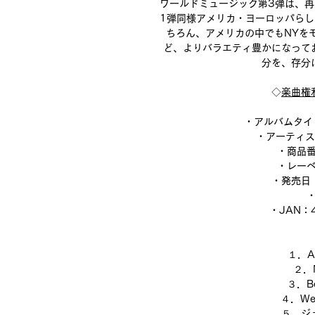
ワールドミュージック第3弾は、
1弾同様アメリカ・ヨーロッパら
ちろん、アメリカの中でもNYを
ど、よりバラエティ豊かになって
分を、存分
◇
楽曲権
・アルバムタイトル：
・アーティスト名
・商品番
・レーベル
・発売日：
・
・JAN：4
１．Af
２．M
３．Be
４．Wed
５．ジ